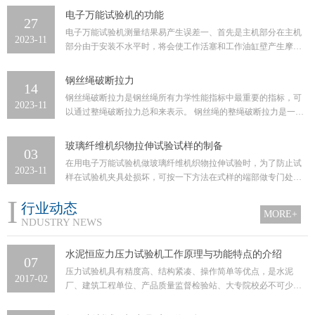
电子万能试验机的功能
27
电子万能试验机测量结果易产生误差一、首先是主机部分在主机
2023-11
部分由于安装不水平时，将会使工作活塞和工作油缸壁产生摩擦
力，从而产生误差。一般表现为...
钢丝绳破断拉力
14
钢丝绳破断拉力是钢丝绳所有力学性能指标中最重要的指标，可
2023-11
以通过整绳破断拉力总和来表示。 钢丝绳的整绳破断拉力是一个
能全面反映钢丝绳实际承载能力...
玻璃纤维机织物拉伸试验试样的制备
03
在用电子万能试验机做玻璃纤维机织物拉伸试验时，为了防止试
2023-11
样在试验机夹具处损坏，可按一下方法在式样的端部做专门处
理。1、截取一片硬纸或纸板，其尺...
I
行业动态
MORE+
NDUSTRY NEWS
水泥恒应力压力试验机工作原理与功能特点的介绍
07
压力试验机具有精度高、结构紧凑、操作简单等优点，是水泥
2017-02
厂、建筑工程单位、产品质量监督检验站、大专院校必不可少的
设备，水泥恒应力压力试验机主要...