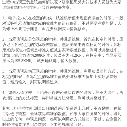
过程中出现正负差该如何解决呢？济南恒思盛大的技术人员就为大家
详细介绍电子拉力机正负误差解决方案。
1、电子拉力机在检定的时候，试验机示值出现正负误差的时候，一般
对试验机示值和相对应的标准力值进行修正。不过需要注意的是，人
为修正不要过于随意，而是要根据实际情况修正。
2、当示值误差是负误差的时候，并且是线性。首先在检定的时候，应
该记下各检定点的实际误差数值，然后测量中再次标定的时候，各标
定点的标准力值就是标准力值减去实际误差数值，则可以调整过来。
比如：标准力值为200KN时，其误差为-4.2KN，在标定中，当显示器
显示为195.8KN时，就要确认键，输入数值。
3、当示值误差为正误差的时候，并且为线性。利用负误差的方式，在
标定的时候，各标定点的标准力值就变味标准力值加上实际误差数
值，然后输入，则可以调整过来。
4、如果示值误差，不论是正误差还是负误差的时候，并不为线性，需
要用以上的方法标定，再用常规方法标定，则可以调整过来。
其实，电子拉力机测量出现的误差只要是以上几种，不管是哪一种都
可以进行调整，最终获得精准的数值。如果大家在测量的时候，遇到
以上的任何一种误差问题，都可以利用该方式解决。不过，在测量的
时候仍需要注意记录数据，不要忽视细节问题。