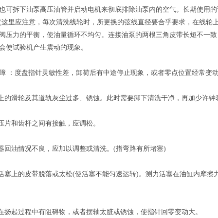
也可拆下油泵高压油管并启动电机来彻底排除油泵内的空气。长期使用的
(这里应注意，每次清洗线轮时，所更换的弦线直径要合乎要求，在线轮
阀压力的平衡，使油量循环不均匀。连接油泵的两根三角皮带长短不一致
会使试验机产生震动的现象。
障 ：度盘指针灵敏性差，卸荷后有中途停止现象，或者零点位置经常变动
杆上的滑轮及其道轨灰尘过多、锈蚀。此时需要卸下清洗干净，再加少许钟
杆压片和齿杆之间有接触，应调松。
冲器回油情况不良，应加以调整或清洗。(指弯路有所堵塞)
力活塞上的皮带脱落或太松(使活塞不能匀速运转)。测力活塞在油缸内摩
锤在扬起过程中有阻碍物，或者摆轴太脏或锈蚀，使指针回零变动大。