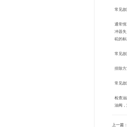
常见故
通常情
冲器失
砣的标
常见故
排除方
常见故
检查油
油阀，
上一篇