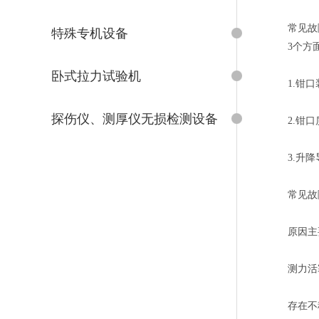
常见故
特殊专机设备
3个方
卧式拉力试验机
1.钳
探伤仪、测厚仪无损检测设备
2.钳
3.升
常见故
原因主
测力活
存在不