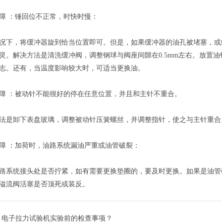
障 ：锤回位不正常，时快时慢：
况下，将缓冲器旋到恰当位置即可。但是，如果缓冲器的油孔被堵塞，或
灵。解决方法是清洗缓冲阀，调整钢球与阀座间隙在0.5mm左右。放置油
志。还有，当温度影响较大时，可适当更换油。
障 ：被动针不能很好的停在任意位置，并且和主针不重合。
法是卸下表盘玻璃，调整被动针压簧螺丝，并调整指针，使之与主针重合
障 ：加荷时，油路系统漏油严重或油管破裂：
路系统接头处是否拧紧，如有需要更换垫圈的，要及时更换。如果是油管
溢流阀活塞是否顶死或装反。
：
电子拉力试验机实验前的检查事项？