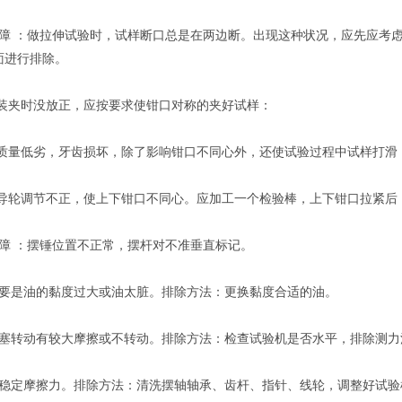
障 ：做拉伸试验时，试样断口总是在两边断。出现这种状况，应先应考
面进行排除。
口装夹时没放正，应按要求使钳口对称的夹好试样：
口质量低劣，牙齿损坏，除了影响钳口不同心外，还使试验过程中试样打
降导轮调节不正，使上下钳口不同心。应加工一个检验棒，上下钳口拉紧
障 ：摆锤位置不正常，摆杆对不准垂直标记。
要是油的黏度过大或油太脏。排除方法：更换黏度合适的油。
塞转动有较大摩擦或不转动。排除方法：检查试验机是否水平，排除测力
稳定摩擦力。排除方法：清洗摆轴轴承、齿杆、指针、线轮，调整好试验