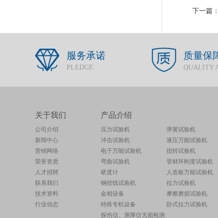
下一篇
服务承诺
质量保
PLEDGE
QUALITY 
关于我们
产品介绍
公司介绍
压力试验机
弹簧试验机
新闻中心
冲击试验机
液压万能试验机
营销网络
电子万能试验机
扭转试验机
荣誉资质
弯曲试验机
管材环刚度试验机
人才招聘
硬度计
人造板万能试验机
联系我们
钢绞线试验机
拉力试验机
技术资料
金相设备
摩擦磨损试验机
行业动态
特殊专机设备
卧式拉力试验机
探伤仪、测厚仪无损检测