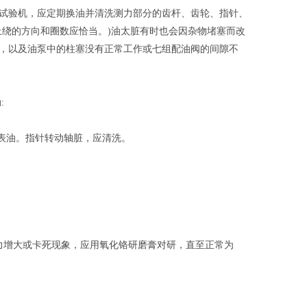
试验机，应定期换油并清洗测力部分的齿杆、齿轮、指针、
上绕的方向和圈数应恰当。)油太脏有时也会因杂物堵塞而改
，以及油泵中的柱塞没有正常工作或七组配油阀的间隙不
:
表油。指针转动轴脏，应清洗。
擦力增大或卡死现象，应用氧化铬研磨膏对研，直至正常为