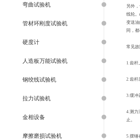
弯曲试验机
另外，
线轮。
变送油
管材环刚度试验机
同，都
硬度计
常见故
人造板万能试验机
1.齿
钢绞线试验机
2.齿
3.缓
拉力试验机
4.测
金相设备
止。
摩擦磨损试验机
5.摆