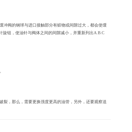
缓冲阀的钢球与进口接触部分有赃物或间隙过大，都会使缓
针旋钮，使油针与阀体之间的间隙减小，并重新列出A.B.C
。
破裂，那么，需要更换强度更高的油管，另外，还要观察送